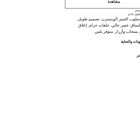
مشاهدة
تجر
ول عادي
لوب الجينز الويسترن. تصميم طويل.
ساق. خصر عالي. حلقات حزام. إغلاق
بسحاب وأزرار. متوفر بلس
نات والعناية
جر