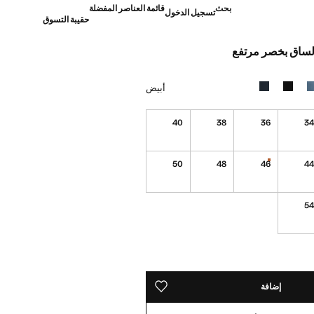
بحث
قائمة العناصر المفضلة
تسجيل الدخول
حقيبة التسوق
لساق بخصر مرتفع
]
أبيض
40
38
36
3
50
48
46
4
القطع الأخيرة!
5
ده!
إضافة
حفظه في قائمة منتجاتك المفضلة