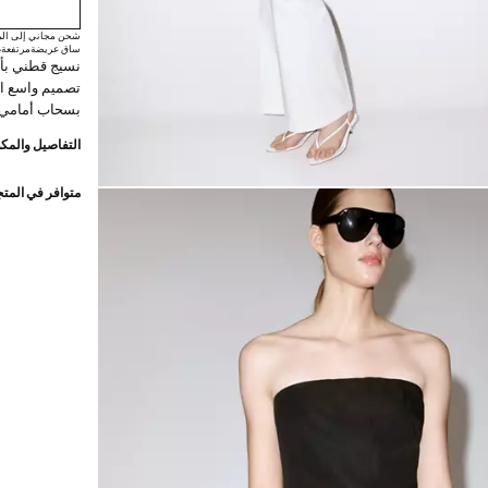
شحن مجاني إلى الم
ساق عريضة
مرتفعة
ط
نسيج قطني بأس
تصميم واسع ال
بسحاب أمامي 
التفاصيل والمكو
متوافر في المت