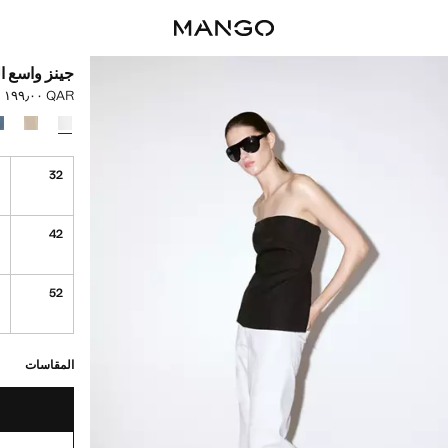
جينز واسع ا
QAR ١٩٩٫٠٠
السعر الحالي [QAR ١٩٩٫٠٠ 
حدد اللون
4
32
4
42
4
52
القطع الأخيرة!
غير متوفر. أنا أري
المقاسات