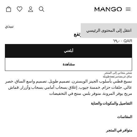
حدد اللون
نبيذي
انتقل إلى المحتوى الرئيسي
جينز واسع الساق بخصر مرتفع
QAR ٦٩٫٠٠
السعر الحالي [QAR ٦٩٫٠٠ ]
أبلغني
مشاهدة
شحن مجاني إلى المتجر
ساق عريضة
مرتفعة
طويلة
نسيج قطني بأسلوب الجينز الويسترن. تصميم طويل. تصميم واسع الساق. خصر
عالي. حلقات حزام. خمسة جيوب. إغلاق بسحاب أمامي بسحاب وأزرار. قماش
مريح يوفر المرونة. متوفر بلس. منتج في التخفيضات
التفاصيل والمكونات والعناية
المقاسات
متوافر في المتجر