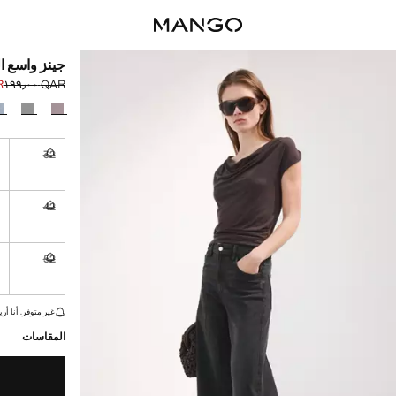
جينز واسع ا
٠٠
QAR ١٩٩٫٠٠
السعر الحالي [QAR ٩٩٫٠٠ 
السعر الأول محذوف [AR
حدد اللون
4
32
غير متوفر. أ
4
42
غير متوفر. أ
4
52
غير متوفر. أ
القطع الأخيرة!
غير متوفر. أنا أري
المقاسات