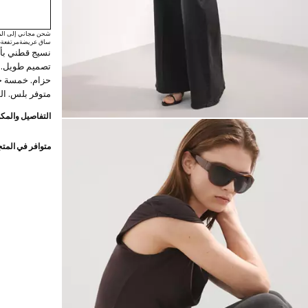
شحن مجاني إلى الم
ساق عريضة
مرتفعة
ط
نسيج قطني بأ
تصميم طويل. 
حزام. خمسة ج
متوفر بلس. الطول الداخلي 
التفاصيل والمكو
متوافر في المت