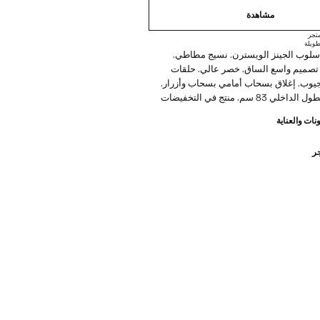
مشاهدة
تجر
ويلة
سلوب الجينز الويسترن. نسيج مطاطي.
تصميم واسع الساق. خصر عالي. حلقات
يوب. إغلاق بسحاب أمامي بسحاب وأزرار.
83 سم. منتج في التخفيضات
نات والعناية
جر