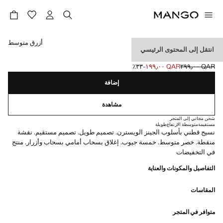
حدد اللون
أزرق متوسط
انتقل إلى المحتوى الرئيسي
جينز مستقيم بنقاط بولكا
QAR ٢٩٩٫٠٠
QAR ١٩٩٫٠٠
؜-٣٣٪؜
السعر الحالي [QAR ١٩٩٫٠٠ ]
السعر الأول محذوف [QAR ٢٩٩٫٠٠ ]
إضافة
مشاهدة
شحن مجاني إلى المتجر
مستقيمة
متوسطة الارتفاع
طويلة
نسيج قطني بأسلوب الجينز الويسترن. تصميم طويل. تصميم مستقيم. نقشة
منقطة. خصر متوسط. خمسة جيوب. إغلاق بسحاب أمامي بسحاب وأزرار. منتج
في التخفيضات
التفاصيل والمكونات والعناية
المقاسات
متوافر في المتجر