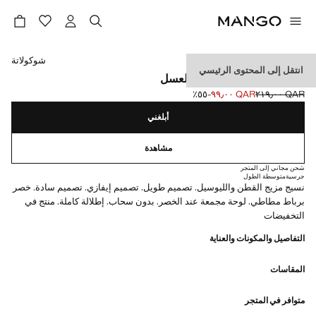
حدد اللون
شوكولاتة
انتقل إلى المحتوى الرئيسي
تنورة ليوسيل بنمط قرص العسل
QAR ٢١٩٫٠٠
QAR ٩٩٫٠٠
؜-٥٥٪؜
السعر الحالي [QAR ٩٩٫٠٠ ]
السعر الأول محذوف [QAR ٢١٩٫٠٠ ]
أبلغني
مشاهدة
شحن مجاني إلى المتجر
جرسية
متوسطة الطول
نسيج مزيج القطن والليوسيل. تصميم طويل. تصميم إيفازي. تصميم سادة. خصر
برباط مطاطي. لوحة مجمعة عند الخصر. بدون سحاب. إطلالة كاملة. منتج في
التخفيضات
التفاصيل والمكونات والعناية
المقاسات
متوافر في المتجر