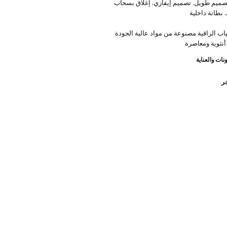
تصميم طويل. تصميم إيفازي. إغلاق بسحاب
بطانة داخلية
ياب الراقية مصنوعة من مواد عالية الجودة
أنثوية ومعاصرة
نات والعناية
جر