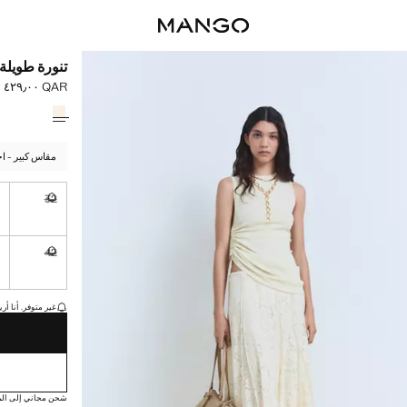
تنورة طويلة 
QAR ٤٢٩٫٠٠
السعر الحالي [QAR ٤٢٩٫٠٠ 
حدد اللون
مقاس كبير - اخ
4
32
غير متوفر. أ
4
42
غير متوفر. أ
القطع الأخيرة!
غير متوفر. أنا أري
شحن مجاني إلى الم