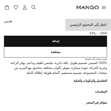
حدد اللون
فحمي
انتقل إلى المحتوى الرئيسي
بلوفر كشمير 100%
QAR ٧٤٩٫٠٠
السعر الحالي [QAR ٧٤٩٫٠٠ ]
إضافة
مشاهدة
شحن مجاني إلى المتجر
100% كشمير. تصميم طويل. ياقة دائرية. ملمس لطيف وناعم. يوفر الراحة
وحرية الحركة. جودة ممتازة. متوفر بألوان مختلفة. يتناسق مع المزيد من
منتجات المجموعة. تصميم مستقيم. أكمام طويلة. إطلالة كاملة
التفاصيل والمكونات والعناية
المقاسات
متوافر في المتجر