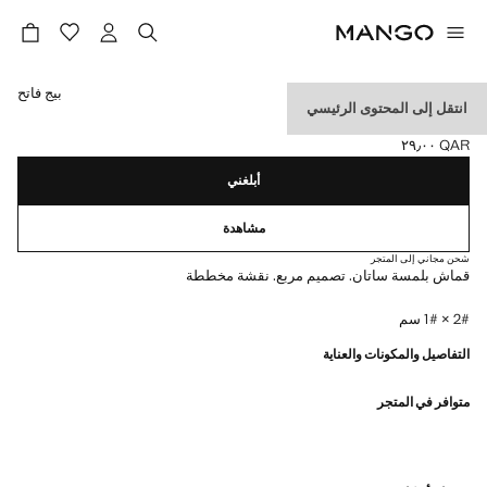
حدد اللون
بيج فاتح
انتقل إلى المحتوى الرئيسي
وشاح ساتاني مخطط
QAR ٢٩٫٠٠
السعر الحالي [QAR ٢٩٫٠٠ ]
أبلغني
مشاهدة
شحن مجاني إلى المتجر
قماش بلمسة ساتان. تصميم مربع. نقشة مخططة
2# × 1# سم
التفاصيل والمكونات والعناية
متوافر في المتجر