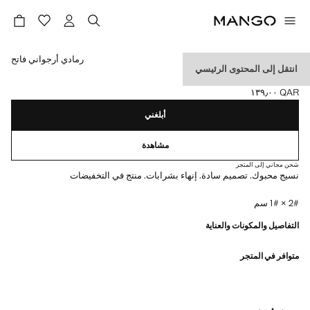
حدد اللون
رمادي أرجواني فاتح
انتقل إلى المحتوى الرئيسي
وشاح بحواف بأهداب
QAR ١٣٩٫٠٠
السعر الحالي [QAR ١٣٩٫٠٠ ]
أبلغني
مشاهدة
شحن مجاني إلى المتجر
نسيج محبوك. تصميم سادة. إنهاء بشرابات. منتج في التخفيضات
2# × 1# سم
التفاصيل والمكونات والعناية
متوافر في المتجر