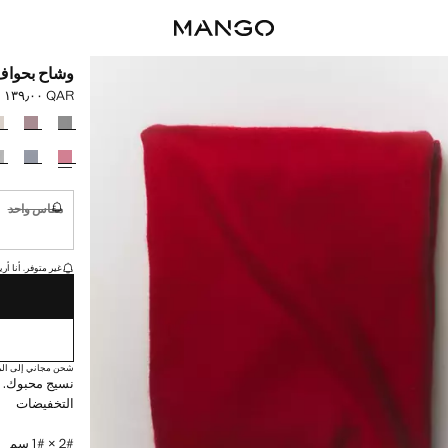
وشاح بحواف
QAR ١٣٩٫٠٠
السعر الحالي [QAR ١٣٩٫٠٠ 
حدد اللون
مقاس واحد
غير متوفر. أ
القطع الأخيرة!
غير متوفر. أنا أري
شحن مجاني إلى الم
نسيج محبوك. ت
التخفيضات
2# × 1# سم