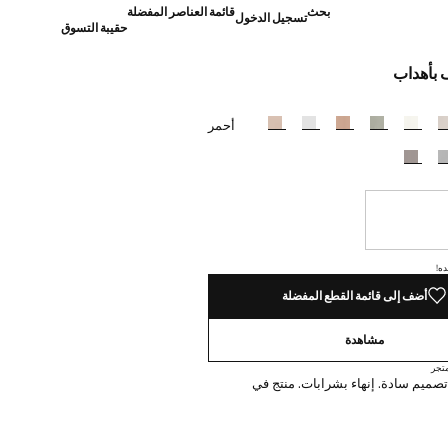
بحث
قائمة العناصر المفضلة
تسجيل الدخول
حقيبة التسوق
 بأهداب
]
أحمر
نا أريده!
ده!
أضف إلى قائمة القطع المفضلة
مشاهدة
تجر
صميم سادة. إنهاء بشرابات. منتج في