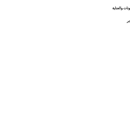
نات والعناية
جر