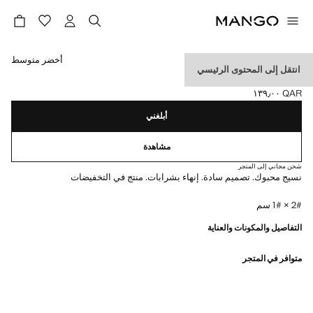
حدد اللون
أخضر متوسط
انتقل إلى المحتوى الرئيسي
وشاح بحواف بأهداب
QAR ١٣٩٫٠٠
السعر الحالي [QAR ١٣٩٫٠٠ ]
أبلغني
مشاهدة
شحن مجاني إلى المتجر
نسيج محبوك. تصميم سادة. إنهاء بشرابات. منتج في التخفيضات
2# × 1# سم
التفاصيل والمكونات والعناية
متوافر في المتجر