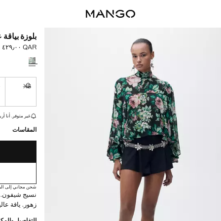
بلوزة بياقة 
QAR ٤٢٩٫٠٠
السعر الحالي [QAR ٤٢٩٫٠٠ 
حدد اللون
S
XS
غير متوفر. أ
القطع الأخيرة!
غير متوفر. أنا أري
المقاسات
شحن مجاني إلى الم
نسيج شيفون. 
زهور. ياقة عا
التفاصيل والمكو