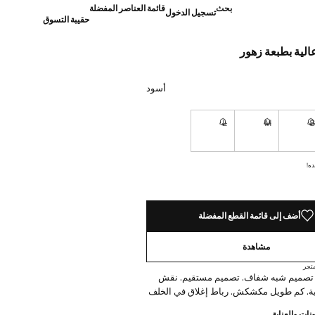
بحث
قائمة العناصر المفضلة
تسجيل الدخول
حقيبة التسوق
عالية بطبعة زهور
]
أسود
L
M
نا أريده!
غير متوفر. أنا أريده!
غير متوفر. أنا أريده!
غير متوفر. أنا أريده!
ده!
أضف إلى قائمة القطع المفضلة
مشاهدة
تجر
تصميم شبه شفاف. تصميم مستقيم. نقش
لية. كم طويل مكشكش. رباط إغلاق في الخلف
نات والعناية