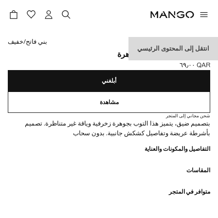
حدد اللون
بني فاتح/خفيف
انتقل إلى المحتوى الرئيسي
توب بكشكشة بتفاصيل جوهرة
QAR ٦٩٫٠٠
السعر الحالي [QAR ٦٩٫٠٠ ]
أبلغني
مشاهدة
شحن مجاني إلى المتجر
بتصميم ضيق، يتميز هذا التوب بجوهرة زخرفية وياقة غير متناظرة. تصميم
بأشرطة عريضة وتفاصيل كشكش جانبية. بدون سحاب
التفاصيل والمكونات والعناية
المقاسات
متوافر في المتجر