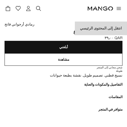
حدد اللون
رمادي أرجواني فاتح
انتقل إلى المحتوى الرئيسي
جوارب قطن بطباعة ضفدع
QAR ٣٩٫٠٠
السعر الحالي [QAR ٣٩٫٠٠ ]
أبلغني
مشاهدة
شحن مجاني إلى المتجر
طويلة
نسيج قطني. تصميم طويل. نقشة بطبعة حيوانات
التفاصيل والمكونات والعناية
المقاسات
متوافر في المتجر