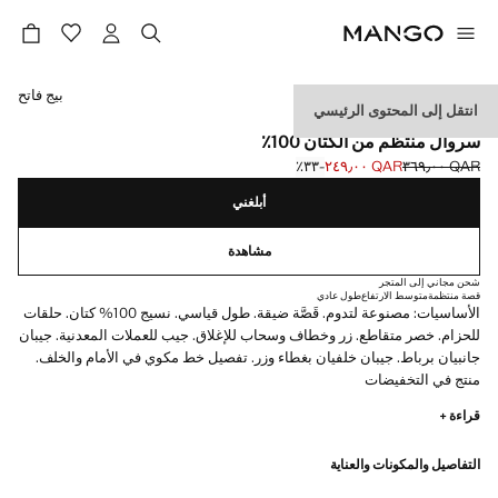
حدد اللون
بيج فاتح
انتقل إلى المحتوى الرئيسي
ESSENTIALS
سروال منتظم من الكتان 100٪
QAR ٣٦٩٫٠٠
QAR ٢٤٩٫٠٠
؜-٣٣٪؜
السعر الحالي [QAR ٢٤٩٫٠٠ ]
السعر الأول محذوف [QAR ٣٦٩٫٠٠ ]
أبلغني
مشاهدة
شحن مجاني إلى المتجر
قصة منتظمة
متوسط الارتفاع
طول عادي
الأساسيات: مصنوعة لتدوم. قَصَّة ضيقة. طول قياسي. نسيج 100% كتان. حلقات
للحزام. خصر متقاطع. زر وخطاف وسحاب للإغلاق. جيب للعملات المعدنية. جيبان
جانبيان برباط. جيبان خلفيان بغطاء وزر. تفصيل خط مكوي في الأمام والخلف.
منتج في التخفيضات
قراءة +
الأساسيات: مصممة لتدوم. لقد عززنا متطلبات الجودة لدينا بإضافة اختبارات
جديدة للمتانة إلى ملابسنا. مصممة بعناية فائقة في التصنيع، فهي تدوم أكثر كما
التفاصيل والمكونات والعناية
أنها متنوعة وذات طابع كلاسيكي