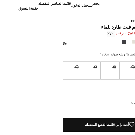
بحث
قائمة العناصر المفضلة
تسجيل الدخول
حقيبة التسوق
P
 فيت طارد للماء
QAR ١٠٩٫
؜-٧٠٪؜
]
Q ٣٦٩٫٠٠ ]
بيج
 183cm.
46
44
42
4
نا أريده!
غير متوفر. أنا أريده!
غير متوفر. أنا أريده!
غير متوفر. أنا أريده!
غير متوفر. أنا أريده!
نا أريده!
ده!
أضف إلى قائمة القطع المفضلة