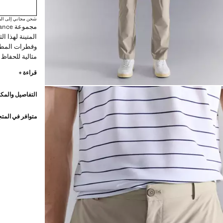
شحن مجاني إلى الم
المتينة لهذا 
وقطرات المطر.
مثالية للحفاظ
المريحة: قماش
قراءة +
مطاطي بحبل قا
وسحاب. جيبان أ
التفاصيل والمكو
التخفيضات
متوافر في المت
الألياف التقني
الجفاف، سهلة ا
مقاومة للماء، 
وظيفية وراحة