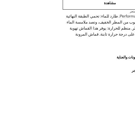
مشاهدة
تجر
مجموعة Performance. طارد للماء: تحمي الطبقة النهائية
الثوب من المطر الخفيف، وتصد ملامسة الماء
 منظم للحرارة: يوفر هذا القماش تهوية
 على درجة حرارة ثابتة. قماش المرونة
 مطاطي لمزيد من الراحة. قَصَّة ضيقة. خصر
بل للتعديل. إغلاق أمامي بأزرار مزدوجة
ماميان بفتحة. جيبان خلفيان مع زر. منتج في
نات والعناية
PERFORMANCE: مجموعة من الملابس المصنوعة من
جر
ة. تقدم هذه التشكيلة مجموعة واسعة من
الميزات المتقدمة مثل الأقمشة bi-stretch، سريعة
لكي، منظمة للحرارة، قابلة للتهوية أو
مرتبة في ثلاث فئات عامة: تنظيم الحرارة،