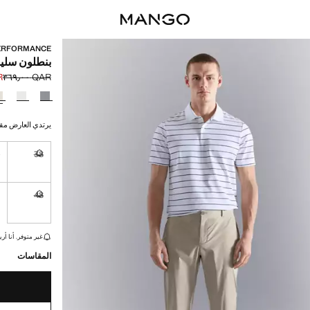
ERFORMANCE
بنطلون سليم
٠٠
QAR ٣٦٩٫٠٠
السعر الحالي [QAR ١٠٩٫٠٠ 
السعر الأول محذوف [AR
حدد اللون
يرتدي العارض مقاس 42 ويبلغ طوله
0
38
غير متوفر. أ
48
غير متوفر. أ
القطع الأخيرة!
غير متوفر. أنا أري
المقاسات