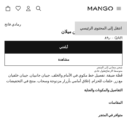
حدد اللون
رمادي فاتح
انتقل إلى المحتوى الرئيسي
بنطلون بدلة بقصة ضيقة من ميلان
QAR ٨٩٫٠٠
السعر الحالي [QAR ٨٩٫٠٠ ]
أبلغني
مشاهدة
شحن مجاني إلى المتجر
متوسط الارتفاع
طول عادي
قَصَّة ضيقة. تفصيل خط مكوي في الأمام والخلف. جيبان جانبيان. جيبان خلفيان
مع زر. حلقات للحزام. إغلاق أمامي بأزرار مزدوجة وسحاب. منتج في التخفيضات
التفاصيل والمكونات والعناية
المقاسات
متوافر في المتجر