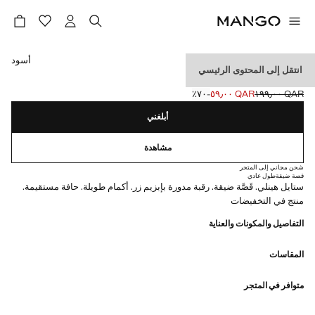
حدد اللون
أسود
انتقل إلى المحتوى الرئيسي
تي شيرت هينلي
QAR ١٩٩٫٠٠
QAR ٥٩٫٠٠
؜-٧٠٪؜
السعر الحالي [QAR ٥٩٫٠٠ ]
السعر الأول محذوف [QAR ١٩٩٫٠٠ ]
أبلغني
مشاهدة
شحن مجاني إلى المتجر
قصة ضيقة
طول عادي
ستايل هينلي. قَصَّة ضيقة. رقبة مدورة بإبزيم زر. أكمام طويلة. حافة مستقيمة.
منتج في التخفيضات
التفاصيل والمكونات والعناية
المقاسات
متوافر في المتجر