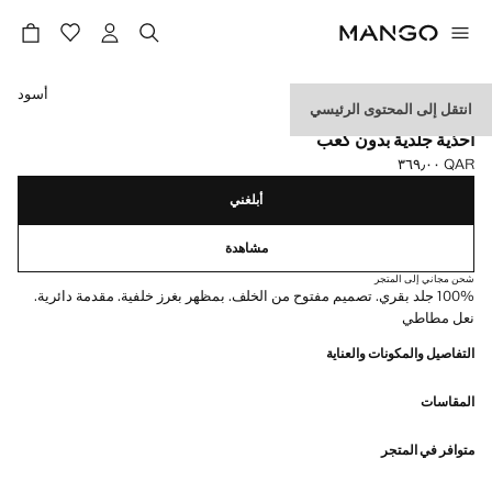
حدد اللون
أسود
انتقل إلى المحتوى الرئيسي
الجلد
أحذية جلدية بدون كعب
QAR ٣٦٩٫٠٠
السعر الحالي [QAR ٣٦٩٫٠٠ ]
أبلغني
مشاهدة
شحن مجاني إلى المتجر
100% جلد بقري. تصميم مفتوح من الخلف. بمظهر بغرز خلفية. مقدمة دائرية.
نعل مطاطي
التفاصيل والمكونات والعناية
المقاسات
متوافر في المتجر