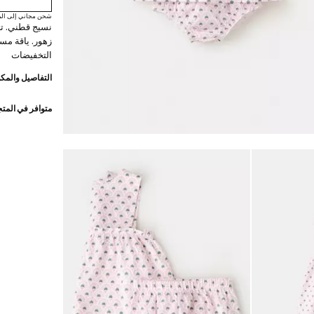
شحن مجاني إلى الم
نسيج قطني. ت
زهور. ياقة مست
التخفيضات
التفاصيل والمكو
متوافر في المت