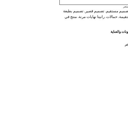
تجر
صميم مستقيم. تصميم قصير. تصميم بطبعة
قيمة. حمالات. رانيتا نهايات مرنة. منتج في
نات والعناية
جر