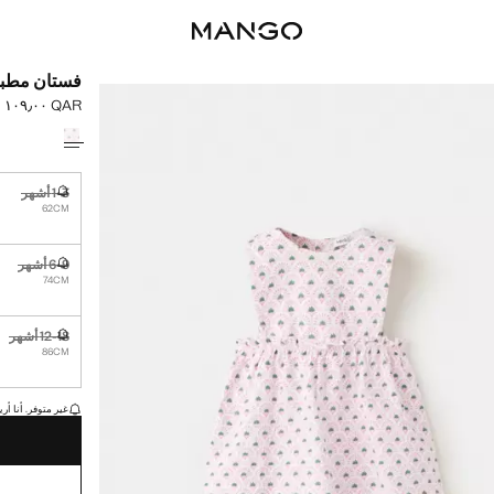
فستان مطبو
QAR ١٠٩٫٠٠
السعر الحالي [QAR ١٠٩٫٠٠ 
حدد اللون
1-3 أشهر
غير متوفر. أ
62CM
6-9 أشهر
غير متوفر. أ
74CM
12-18 أشهر
غير متوفر. أ
86CM
القطع الأخيرة!
غير متوفر. أنا أري