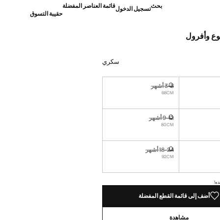
بحث
قائمة العناصر المفضلة
تسجيل الدخول
حقيبة التسوق
ع وأفرول
]
سكري
3-6 أشهر
نا أريده!
غير متوفر. أنا أريده!
68CM
9-12 أشهر
نا أريده!
غير متوفر. أنا أريده!
80CM
18-24 أشهر
نا أريده!
غير متوفر. أنا أريده!
92CM
ده!
أضف إلى قائمة القطع المفضلة
مشاهدة