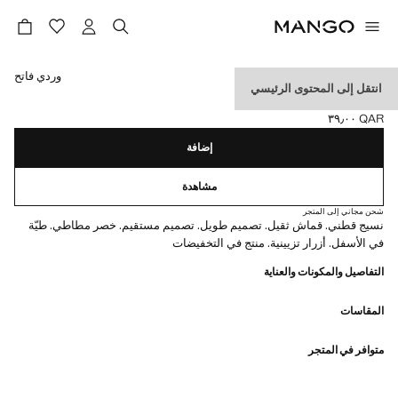
حدد اللون
وردي فاتح
انتقل إلى المحتوى الرئيسي
ليغينغز بنقشة كاناليه
QAR ٣٩٫٠٠
السعر الحالي [QAR ٣٩٫٠٠ ]
إضافة
مشاهدة
شحن مجاني إلى المتجر
نسيج قطني. قماش ثقيل. تصميم طويل. تصميم مستقيم. خصر مطاطي. طيّة
في الأسفل. أزرار تزيينية. منتج في التخفيضات
التفاصيل والمكونات والعناية
المقاسات
متوافر في المتجر