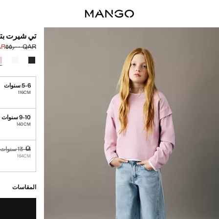
تي شيرت بت
٥٫٠٠
QAR ٥٥٫٠٠
السعر الحالي [QAR ٣٥٫٠٠ 
السعر الأول محذوف [R
حدد اللون
5-6 سنوات
116CM
9-10 سنوات
140CM
13-14 سنوات
غير متوفر. أ
164CM
القطع الأخيرة!
غير متوفر. أنا أري
المقاسات