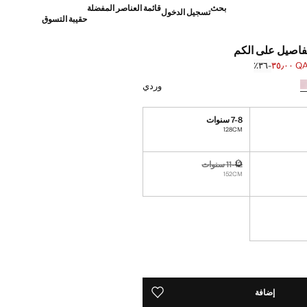
بحث
قائمة العناصر المفضلة
تسجيل الدخول
حقيبة التسوق
فاصيل على الكم
QAR ٣
؜-٣٦٪؜
]
QA ٥٥٫٠٠ ]
وردي
7-8 سنوات
128CM
11-12 سنوات
غير متوفر. أنا أريده!
152CM
نا أريده!
ده!
إضافة
حفظه في قائمة منتجاتك المفضلة