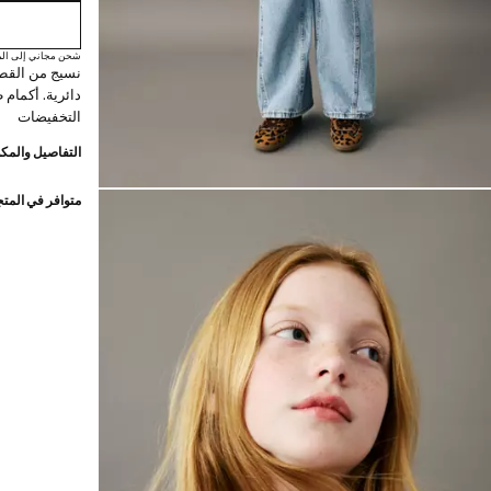
شحن مجاني إلى الم
دائرية. أكمام 
التخفيضات
التفاصيل والمكو
متوافر في المت