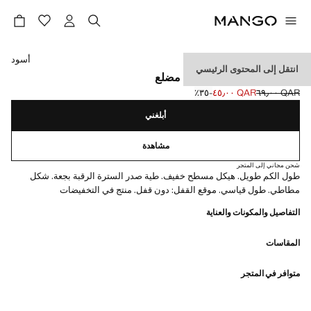
حدد اللون
أسود
انتقل إلى المحتوى الرئيسي
تيشيرت بأكمام طويلة نمط مضلع
QAR ٦٩٫٠٠
QAR ٤٥٫٠٠
؜-٣٥٪؜
السعر الحالي [QAR ٤٥٫٠٠ ]
السعر الأول محذوف [QAR ٦٩٫٠٠ ]
أبلغني
مشاهدة
شحن مجاني إلى المتجر
طول الكم طويل. هيكل مسطح خفيف. طية صدر السترة الرقبة بجعة. شكل
مطاطي. طول قياسي. موقع القفل: دون قفل. منتج في التخفيضات
التفاصيل والمكونات والعناية
المقاسات
متوافر في المتجر