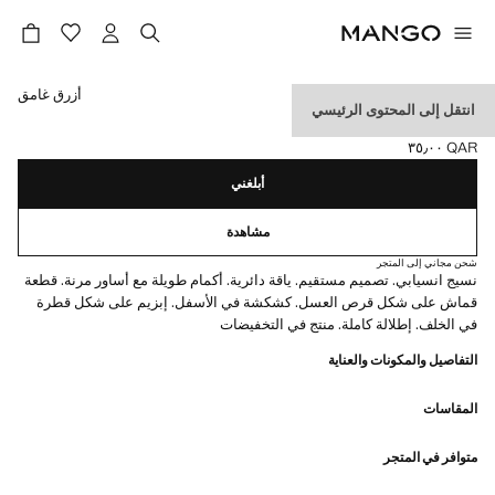
حدد اللون
أزرق غامق
انتقل إلى المحتوى الرئيسي
بلوزة مطبوعة بها أزهار
QAR ٣٥٫٠٠
السعر الحالي [QAR ٣٥٫٠٠ ]
أبلغني
مشاهدة
شحن مجاني إلى المتجر
نسيج انسيابي. تصميم مستقيم. ياقة دائرية. أكمام طويلة مع أساور مرنة. قطعة
قماش على شكل قرص العسل. كشكشة في الأسفل. إبزيم على شكل قطرة
في الخلف. إطلالة كاملة. منتج في التخفيضات
التفاصيل والمكونات والعناية
المقاسات
متوافر في المتجر