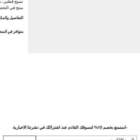
نسيج قطني. ن
منتج في التخف
التفاصيل والمكو
متوافر في المت
-استمتع بخصم 10% لتسوقك القادم عند اشتراكك في نشرتنا الاخبارية
البريد الإلكتروني