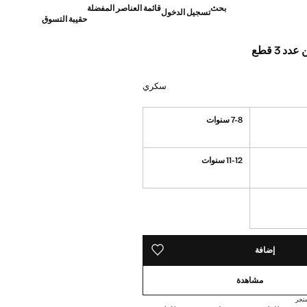
بحث
قائمة العناصر المفضلة
تسجيل الدخول
حقيبة التسوق
 3 قطع
]
سكري
7-8 سنوات
11-12 سنوات
نا أريده!
ده!
إضافة
حفظه في قائمة منتجاتك المفضلة
مشاهدة
تجر