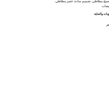
سيج مطاطي. تصميم سادة. خصر مطاطي.
يضات
نات والعناية
جر