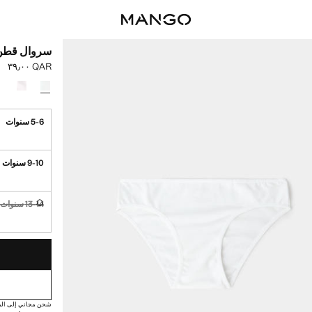
سروال قطن عدد
QAR ٣٩٫٠٠
السعر الحالي [QAR ٣٩٫٠٠ 
حدد اللون
5-6 سنوات
9-10 سنوات
13-14 سنوات
غير متوفر. أ
القطع الأخيرة!
غير متوفر. أنا أري
شحن مجاني إلى الم