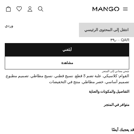
حدد اللون
وردي
انتقل إلى المحتوى الرئيسي
سروال قطن عدد 3 قطع
QAR ٣٩٫٠٠
السعر الحالي [QAR ٣٩٫٠٠ ]
أبلغني
مشاهدة
شحن مجاني إلى المتجر
القوام: كلاسيكي. علبة تضم 3 قطع. نسيج قطني. نسيج مطاطي. تصميم مطبوع.
تصميم أساسي. خصر مطاطي. منتج في التخفيضات
التفاصيل والمكونات والعناية
متوافر في المتجر
قد يعجبك أيضًا