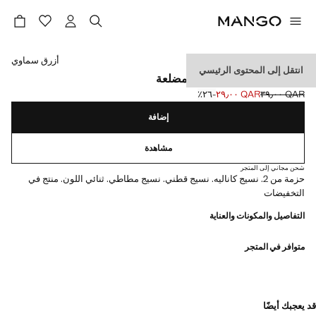
حدد اللون
أزرق سماوي
انتقل إلى المحتوى الرئيسي
علبة تضم 2 من الجوارب المضلعة
QAR ٣٩٫٠٠
QAR ٢٩٫٠٠
؜-٢٦٪؜
السعر الحالي [QAR ٢٩٫٠٠ ]
السعر الأول محذوف [QAR ٣٩٫٠٠ ]
إضافة
مشاهدة
شحن مجاني إلى المتجر
حزمة من 2. نسيج كاناليه. نسيج قطني. نسيج مطاطي. ثنائي اللون. منتج في
التخفيضات
التفاصيل والمكونات والعناية
متوافر في المتجر
قد يعجبك أيضًا