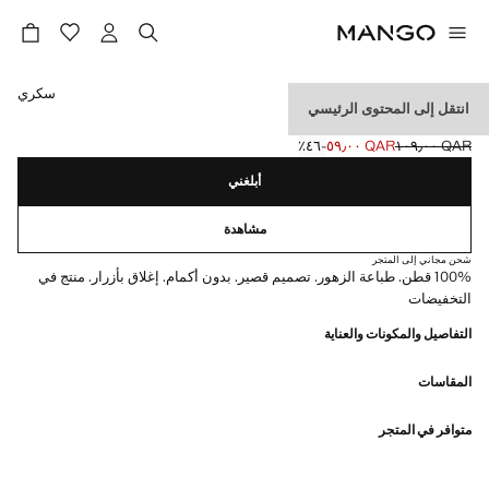
حدد اللون
سكري
انتقل إلى المحتوى الرئيسي
فستان قطني مطبوع
QAR ١٠٩٫٠٠
QAR ٥٩٫٠٠
؜-٤٦٪؜
السعر الحالي [QAR ٥٩٫٠٠ ]
السعر الأول محذوف [QAR ١٠٩٫٠٠ ]
أبلغني
مشاهدة
شحن مجاني إلى المتجر
100% قطن. طباعة الزهور. تصميم قصير. بدون أكمام. إغلاق بأزرار. منتج في
التخفيضات
التفاصيل والمكونات والعناية
المقاسات
متوافر في المتجر