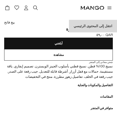
حدد اللون
بيج فاتح
انتقل إلى المحتوى الرئيسي
فستان أفرول بأزهار مطرزة
QAR ٥٩٫٠٠
السعر الحالي [QAR ٥٩٫٠٠ ]
أبلغني
مشاهدة
شحن مجاني إلى المتجر
نسيج 100% قطن. نسيج قطني بأسلوب الجينز الويسترن. تصميم إيفازي. ياقة
مستقيمة. حمالات مع قفل أزرار. أشرطة قابلة للتعديل. جيب رقعة على الصدر.
جيب رقعة في الخلف. تفاصيل زهور مطرزة. منتج في التخفيضات
التفاصيل والمكونات والعناية
المقاسات
متوافر في المتجر