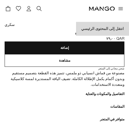
حدد اللون
سكري
انتقل إلى المحتوى الرئيسي
ثوب علوي بنسيج مكشكش
QAR ٧٩٫٠٠
السعر الحالي [QAR ٧٩٫٠٠ ]
إضافة
مشاهدة
شحن مجاني إلى المتجر
مصنوعة من قماش انسيابي ذو ملمس، تتميز هذه القطعة بتصميم مستقيم
وبدون أكمام يكمل الإطلالة الكاملة. تضيف الياقة المستديرة لمسة كلاسيكية
ومتعددة الاستخدامات.
التفاصيل والمكونات والعناية
المقاسات
متوافر في المتجر