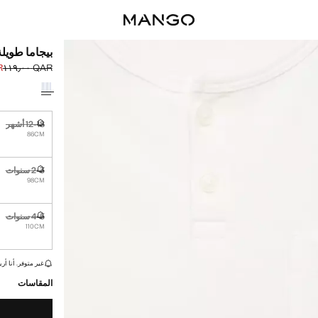
بيجاما طوي
٠٠
QAR ١١٩٫٠٠
السعر الحالي [QAR ٥٩٫٠٠ 
السعر الأول محذوف [AR
حدد اللون
12-18 أشهر
غير متوفر. أ
86CM
2-3 سنوات
غير متوفر. أ
98CM
4-5 سنوات
غير متوفر. أ
110CM
القطع الأخيرة!
غير متوفر. أنا أري
المقاسات