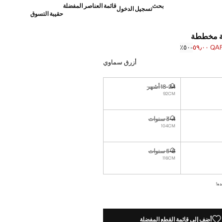
بحث
قائمة العناصر المفضلة
تسجيل الدخول
حقيبة التسوق
لة مخططة
QAR ٥٩٫
؜-٥٠٪؜
]
Q ١١٩٫٠٠ ]
أزرق سماوي
18-24 أشهر
نا أريده!
غير متوفر. أنا أريده!
92CM
3-4 سنوات
نا أريده!
غير متوفر. أنا أريده!
104CM
5-6 سنوات
نا أريده!
غير متوفر. أنا أريده!
116CM
ده!
أضف إلى قائمة القطع المفضلة