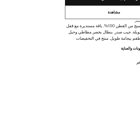
مشاهدة
تجر
حزمة من 2. نسيج من القطن 100%. ياقة مستديرة مع قفل
طويلة. جيب صدر. بنطال بخصر مطاطي وحبل
 طقم بيجامة طويل. منتج في التخفيضات
نات والعناية
جر