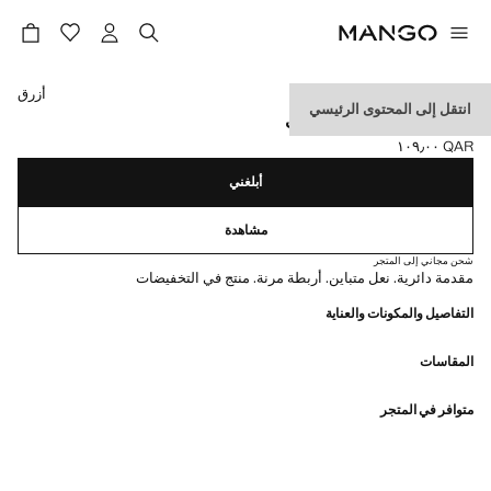
حدد اللون
أزرق
انتقل إلى المحتوى الرئيسي
حذاء رياضي بتصميم جورب
QAR ١٠٩٫٠٠
السعر الحالي [QAR ١٠٩٫٠٠ ]
أبلغني
مشاهدة
شحن مجاني إلى المتجر
مقدمة دائرية. نعل متباين. أربطة مرنة. منتج في التخفيضات
التفاصيل والمكونات والعناية
المقاسات
متوافر في المتجر