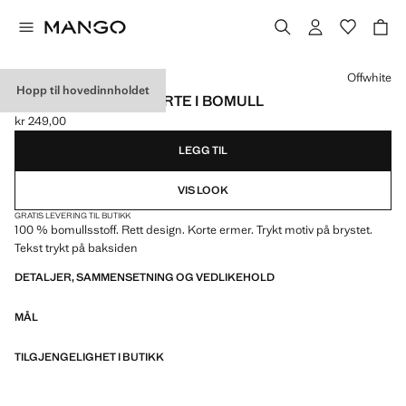
Velg en farge
Offwhite
Hopp til hovedinnholdet
MØNSTRETE T-SKJORTE I BOMULL
kr 249,00
Gjeldende pris [kr 249,00 ]
LEGG TIL
VIS LOOK
GRATIS LEVERING TIL BUTIKK
100 % bomullsstoff. Rett design. Korte ermer. Trykt motiv på brystet.
Tekst trykt på baksiden
DETALJER, SAMMENSETNING OG VEDLIKEHOLD
MÅL
TILGJENGELIGHET I BUTIKK