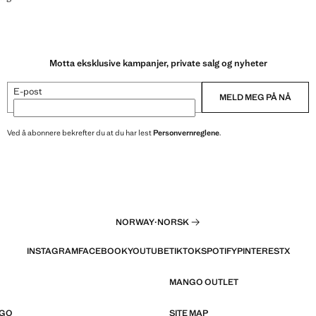
Motta eksklusive kampanjer, private salg og nyheter
E-post
MELD MEG PÅ NÅ
Ved å abonnere bekrefter du at du har lest
Personvernreglene
.
NORWAY
·
NORSK
INSTAGRAM
FACEBOOK
YOUTUBE
TIKTOK
SPOTIFY
PINTEREST
X
MANGO OUTLET
NGO
SITE MAP