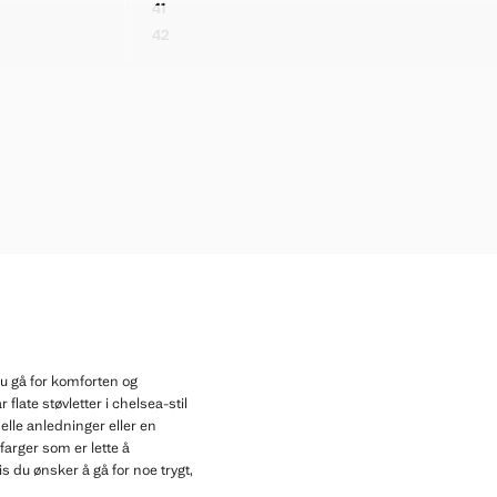
41
HØYHÆLTE SKO I LAKK
KELREM
42
HØYHÆLTE SKO I LAKK
 ANKELREM
 ANKELREM
 ANKELREM
 ANKELREM
 ANKELREM
 ANKELREM
 ANKELREM
 ANKELREM
 du gå for komforten og
flate støvletter i chelsea-stil
melle anledninger eller en
farger som er lette å
 du ønsker å gå for noe trygt,