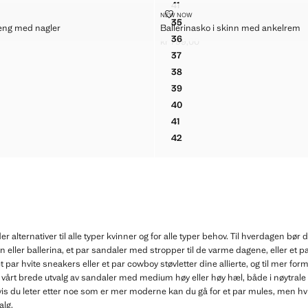
41
D KITTEN-HEELS
KITTEN-HEELS MED SPISS TÅ
O I SATENG MED NAGLER
BALLERINASKO I SKINN MED AN
NEW NOW
Størrelser
42
35
teng med nagler
ED KITTEN-HEELS
Ballerinasko i skinn med ankelrem
KITTEN-HEELS MED SPISS TÅ
KO I SATENG MED NAGLER
BALLERINASKO I SKINN MED
36
kr 799,00
KO I SATENG MED NAGLER
BALLERINASKO I SKINN MED
r 849,00 ]
Gjeldende pris [kr 799,00 ]
37
KO I SATENG MED NAGLER
BALLERINASKO I SKINN MED
38
KO I SATENG MED NAGLER
BALLERINASKO I SKINN MED
39
KO I SATENG MED NAGLER
BALLERINASKO I SKINN MED
40
KO I SATENG MED NAGLER
BALLERINASKO I SKINN MED
41
KO I SATENG MED NAGLER
BALLERINASKO I SKINN MED
42
KO I SATENG MED NAGLER
BALLERINASKO I SKINN MED
 alternativer til alle typer kvinner og for alle typer behov. Til hverdagen bør
n eller ballerina, et par sandaler med stropper til de varme dagene, eller et par 
et par hvite sneakers eller et par cowboy støvletter dine allierte, og til mer for
 vårt brede utvalg av sandaler med medium høy eller høy hæl, både i nøytrale 
is du leter etter noe som er mer moderne kan du gå for et par mules, men hvis
alg.