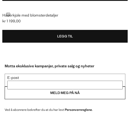
HALTERKJOLE MED BLOMSTERDETALJER
Halterkjole med blomsterdetaljer
kr 1 199,00
Gjeldende pris [kr 1 199,00 ]
LEGG TIL
Motta eksklusive kampanjer, private salg og nyheter
E-post
MELD MEG PÅ NÅ
Ved å abonnere bekrefter du at du har lest
Personvernreglene
.