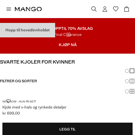
SALG
OPPTIL 70% AVSLAG
Hopp til hovedinnholdet
Final Clearance
KJØP NÅ
SVARTE KJOLER FOR KVINNER
Endri
Vis
FILTRER OG SORTER
Vis
Vis
KJOLE MED V-HALS OG RYNKEDE DETALJER
NEW NOW - KUN PÅ NETT
Kjole med v-hals og rynkede detaljer
kr 699,00
Gjeldende pris [kr 699,00 ]
LEGG TIL