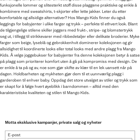
funksjonelle lommer og slitesterkt stoff disse plaggene praktiske og enkle å
kombinere med sweatshirts, t-skjorter eller lette jakker. Leter du etter
komfortable og allsidige alternativer? Hos Mango Kids finner du også
leggings for babyjenter i ulike farger og trykk – perfekte til ethvert look. Blant
de tilgjengelige stilene skiller joggers med frukt-, stripe- og blomstertrykk
seg ut, i tillegg til strikkevarer med ribbedetaljer eller delikate broderier. Myke
farger som beige, lyseblå og gebrokkenhvit dominerer koleksjonen og gir
allsidighet til koordinerte looks eller total looks med andre plagg fra Mango
Kids. Å velge joggebukser for babyjenter fra denne koleksjonen betyr å satse
på plagg som prioriterer komfort uten å gå på kompromiss med design. De
er enkle å ta på og av, noe som gjør skifte av klær til en lek uansett når på
dagen. Holdbarheten og mykheten gjør dem til et uunnværlig plagg i
garderoben til enhver baby. Oppdag det store utvalget av stiler og trykk som
er skapt for å følge hvert øyeblikk i barndommen – alltid med den
karakteristiske kvaliteten og stilen til Mango Kids.
Motta eksklusive kampanjer, private salg og nyheter
E-post