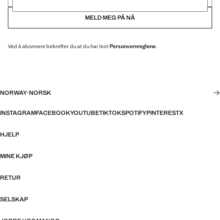
MELD MEG PÅ NÅ
Ved å abonnere bekrefter du at du har lest
Personvernreglene
.
NORWAY
·
NORSK
INSTAGRAM
FACEBOOK
YOUTUBE
TIKTOK
SPOTIFY
PINTEREST
X
HJELP
MINE KJØP
RETUR
SELSKAP