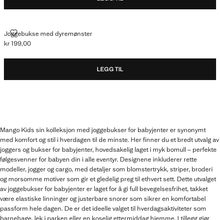
JOGGEBUKSE MED DYREMØNSTER
Joggebukse med dyremønster
kr 199,00
Gjeldende pris [kr 199,00 ]
LEGG TIL
Mango Kids sin kolleksjon med joggebukser for babyjenter er synonymt
med komfort og stil i hverdagen til de minste. Her finner du et bredt utvalg av
joggers og bukser for babyjenter, hovedsakelig laget i myk bomull – perfekte
følgesvenner for babyen din i alle eventyr. Designene inkluderer rette
modeller, jogger og cargo, med detaljer som blomstertrykk, striper, broderi
og morsomme motiver som gir et gledelig preg til ethvert sett. Dette utvalget
av joggebukser for babyjenter er laget for å gi full bevegelsesfrihet, takket
være elastiske linninger og justerbare snorer som sikrer en komfortabel
passform hele dagen. De er det ideelle valget til hverdagsaktiviteter som
barnehage, lek i parken eller en koselig ettermiddag hjemme. I tillegg gjør