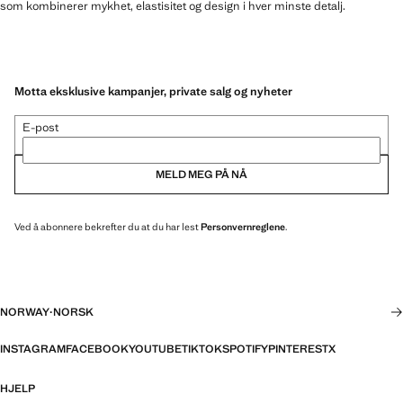
som kombinerer mykhet, elastisitet og design i hver minste detalj.
Motta eksklusive kampanjer, private salg og nyheter
E-post
MELD MEG PÅ NÅ
Ved å abonnere bekrefter du at du har lest
Personvernreglene
.
NORWAY
·
NORSK
INSTAGRAM
FACEBOOK
YOUTUBE
TIKTOK
SPOTIFY
PINTEREST
X
HJELP