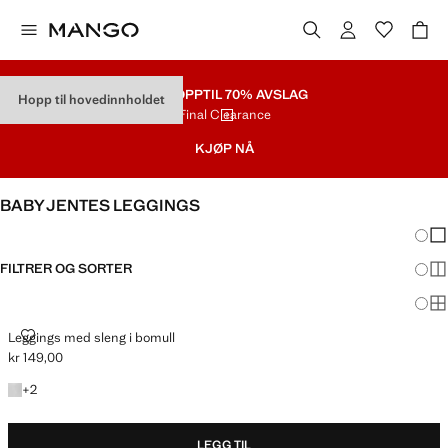
SALG
OPPTIL 70% AVSLAG
Hopp til hovedinnholdet
Final Clearance
KJØP NÅ
BABY JENTES LEGGINGS
Endri
Vis
FILTRER OG SORTER
Vis
Vis
LEGGINGS MED SLENG I BOMULL
Leggings med sleng i bomull
kr 149,00
Gjeldende pris [kr 149,00 ]
+2 farger
+
2
LEGG TIL