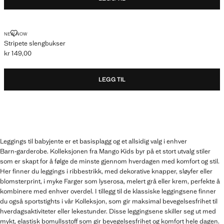
STRIPETE SLENGBUKSER
NEW NOW
Stripete slengbukser
kr 149,00
Gjeldende pris [kr 149,00 ]
LEGG TIL
Leggings til babyjente er et basisplagg og et allsidig valg i enhver
Barn‑garderobe. Kolleksjonen fra Mango Kids byr på et stort utvalg stiler
som er skapt for å følge de minste gjennom hverdagen med komfort og stil.
Her finner du leggings i ribbestrikk, med dekorative knapper, sløyfer eller
blomsterprint, i myke Farger som lyserosa, melert grå eller krem, perfekte å
kombinere med enhver overdel. I tillegg til de klassiske leggingsene finner
du også sportstights i vår Kolleksjon, som gir maksimal bevegelsesfrihet til
hverdagsaktiviteter eller lekestunder. Disse leggingsene skiller seg ut med
mykt, elastisk bomullsstoff som gir bevegelsesfrihet og komfort hele dagen.