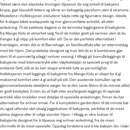
Takket være den elastiske linningen tilpasser de seg enkelt til babyens
kropp, gjør klesskift lettere og sikrer en behagelig passform uten å stramme.
Modellene i Kolleksjonen inkluderer både rette og figurnære design, ideelle
for å skape både avslappede og mer gjennomførte antrekk, alt etter
anledning. Til de kaldeste dagene er de termiske leggingsene til babyjente
fra Mango Kids et utmerket valg, fordi de holder godt på varmen uten at du
trenger å gi slipp på komfort eller stil. De er det perfekte alternativet i
hverdagen, enten det er til Barnehage, en familieutflukt eller en ettermiddag
med lek Hjem. Det praktiske designet og hvor lett de er å kombinere gjør
dem til et uunnværlig plagg i enhver sesong. I tillegg gir bomullsleggings til
babyjente med blomstertrykk eller sløyfedetaljer et spesielt preg til de
enkleste Sett, slik at du kan skape antrekk fulle av personlighet.
Kolleksjonen med leggings til babyjente fra Mango Kids er skapt for å gi
maksimal komfort uten å gi avkall på stil. Den pustende bomullen og de
gjennomarbeidede detaljene sørger for at den sarte Skinn til de minste alltid
er godt beskyttet. Enten du vil Søk etter ensfargede leggings til nøytrale
antrekk eller modeller med detaljer til spesielle anledninger, finner du her
alternativer for enhver smak. For å komplettere garderoben til de minste bør
du også utforske vårt utvalg joggebukser til babyjente, perfekte til de mest
aktive dagene eller til rolige stunder Hjem. I tillegg er våre bukser til
babyjente designet for å tilpasse seg enhver anledning, fra de mest
uformelle til de mest spesielle. Oppdag fordelene ved å kle babyen din i klær