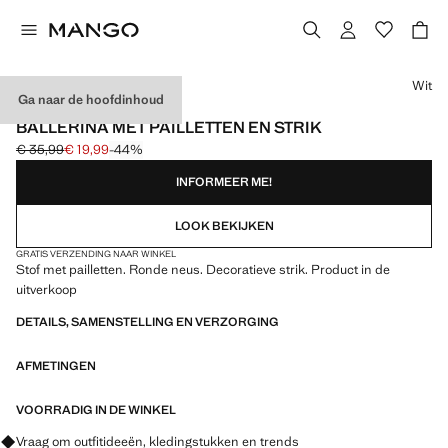
Kies een kleur
Wit
Ga naar de hoofdinhoud
EVENTS
BALLERINA MET PAILLETTEN EN STRIK
€ 35,99
€ 19,99
-44%
Oorspronkelijke prijs doorgehaald [€ 35,99 ]
Huidige prijs [€ 19,99 ]
INFORMEER ME!
LOOK BEKIJKEN
GRATIS VERZENDING NAAR WINKEL
Stof met pailletten. Ronde neus. Decoratieve strik. Product in de
uitverkoop
DETAILS, SAMENSTELLING EN VERZORGING
AFMETINGEN
VOORRADIG IN DE WINKEL
Vraag om outfitideeën, kledingstukken en trends