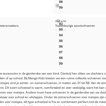
38
BALLERINA'S MET STRIKJE
39
BALLERINA'S MET STRIKJE
RDE VETERSNEAKERS
TWEEKLEURIGE SPORTSCHOEN
NEW NOW
Maten
32
etersneakers
Tweekleurige sportschoenen
ERDE VETERSNEAKERS
TWEEKLEURIGE SPORTSCH
33
€ 35,99
ERDE VETERSNEAKERS
TWEEKLEURIGE SPORTSCH
5,99 ]
Huidige prijs [€ 35,99 ]
34
ERDE VETERSNEAKERS
TWEEKLEURIGE SPORTSCH
35
ERDE VETERSNEAKERS
TWEEKLEURIGE SPORTSCH
36
ERDE VETERSNEAKERS
TWEEKLEURIGE SPORTSCH
37
ERDE VETERSNEAKERS
TWEEKLEURIGE SPORTSCH
38
ERDE VETERSNEAKERS
TWEEKLEURIGE SPORTSCH
39
ERDE VETERSNEAKERS
TWEEKLEURIGE SPORTSCH
te accessoire in de garderobe van een kind. Dankzij hen zitten uw dochters 
eiten of op school. Bij Mango Kids bieden we een ruime collectie schoenen voor
 meisjes vind je winter- en zomerschoenen, in maten van 27 tot 38. Van de wi
st. Dit soort schoeisel is warm, comfortabel en zeer veelzijdig, want het kan 
oenen voor meisjes. Andere must-have schoenen in de garderobe van uw doch
sbaar voor school en uitstapjes. Onder de zomerschoenen voor meisjes zijn
en voor meisjes, dit type schoeisel is fris en combineert perfect met de meest