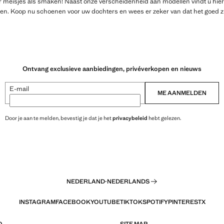
or meisjes als smaken! Naast onze verscheidenheid aan modellen vindt u hie
zoen. Koop nu schoenen voor uw dochters en wees er zeker van dat het goed z
Ontvang exclusieve aanbiedingen, privéverkopen en nieuws
E-mail
ME AANMELDEN
Door je aan te melden, bevestig je dat je het
privacybeleid
hebt gelezen.
NEDERLAND
·
NEDERLANDS
INSTAGRAM
FACEBOOK
YOUTUBE
TIKTOK
SPOTIFY
PINTEREST
X