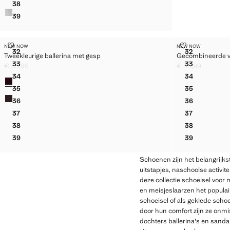
38
METALLIC BALLERINA'S MET STRIK
39
METALLIC BALLERINA'S MET STRIK
TWEEKLEURIGE BALLERINA MET GESP
GECOMBINEE
NEW NOW
NEW NOW
Maten
Maten
32
32
Tweekleurige ballerina met gesp
Gecombineerde v
TWEEKLEURIGE BALLERINA MET GESP
GECOMBINE
33
33
€ 35,99
€ 35,99
TWEEKLEURIGE BALLERINA MET GESP
GECOMBINE
Huidige prijs [€ 35,99 ]
Huidige prijs [€ 3
34
34
Kleuren
TWEEKLEURIGE BALLERINA MET GESP
GECOMBINE
35
35
TWEEKLEURIGE BALLERINA MET GESP
GECOMBINE
36
36
TWEEKLEURIGE BALLERINA MET GESP
GECOMBINE
37
37
TWEEKLEURIGE BALLERINA MET GESP
GECOMBINE
38
38
TWEEKLEURIGE BALLERINA MET GESP
GECOMBINE
39
39
TWEEKLEURIGE BALLERINA MET GESP
GECOMBINE
Schoenen zijn het belangrijks
uitstapjes, naschoolse activit
deze collectie schoeisel voor
en meisjeslaarzen het populair
schoeisel of als geklede sch
door hun comfort zijn ze onmi
dochters ballerina's en sandal