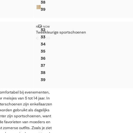
38
METALLIC BALLERINA'S MET STRIK
39
METALLIC BALLERINA'S MET STRIK
EN
TWEEKLEURIGE SPORTSCHOENEN
NEW NOW
Maten
32
Tweekleurige sportschoenen
OENEN
TWEEKLEURIGE SPORTSCHOENEN
33
€ 35,99
OENEN
TWEEKLEURIGE SPORTSCHOENEN
Huidige prijs [€ 35,99 ]
34
OENEN
TWEEKLEURIGE SPORTSCHOENEN
35
OENEN
TWEEKLEURIGE SPORTSCHOENEN
36
OENEN
TWEEKLEURIGE SPORTSCHOENEN
37
OENEN
TWEEKLEURIGE SPORTSCHOENEN
38
OENEN
TWEEKLEURIGE SPORTSCHOENEN
39
OENEN
TWEEKLEURIGE SPORTSCHOENEN
comfortabel bij evenementen,
 meisjes van 5 tot 14 jaar. In
nterschoenen zijn enkellaarzen
worden gebruikt als dagelijks
ter zijn sportschoenen, want
 de favorieten van moeders en
 zomerse outfits. Zoals je ziet