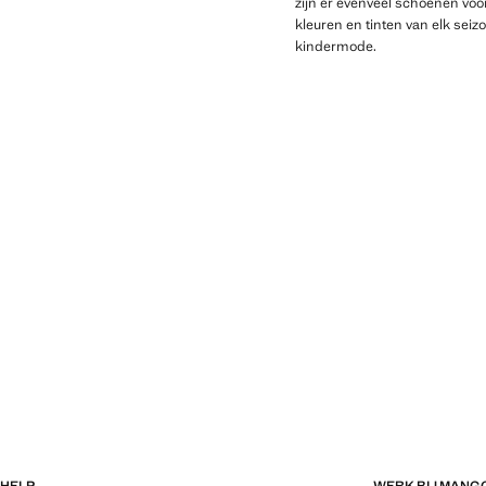
zijn er evenveel schoenen vo
kleuren en tinten van elk sei
kindermode.