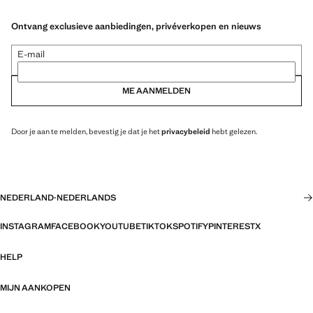
Ontvang exclusieve aanbiedingen, privéverkopen en nieuws
E-mail
ME AANMELDEN
Door je aan te melden, bevestig je dat je het
privacybeleid
hebt gelezen.
NEDERLAND
·
NEDERLANDS
INSTAGRAM
FACEBOOK
YOUTUBE
TIKTOK
SPOTIFY
PINTEREST
X
HELP
MIJN AANKOPEN