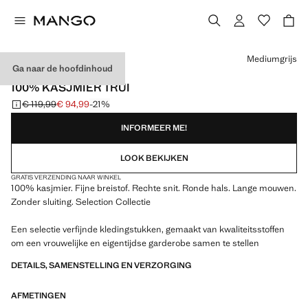
Kies een kleur
Mediumgrijs
Ga naar de hoofdinhoud
SELECTION
100% KASJMIER TRUI
€ 119,99
€ 94,99
-21%
Oorspronkelijke prijs doorgehaald [€ 119,99 ]
Huidige prijs [€ 94,99 ]
INFORMEER ME!
LOOK BEKIJKEN
GRATIS VERZENDING NAAR WINKEL
100% kasjmier. Fijne breistof. Rechte snit. Ronde hals. Lange mouwen.
Zonder sluiting. Selection Collectie
Een selectie verfijnde kledingstukken, gemaakt van kwaliteitsstoffen
om een vrouwelijke en eigentijdse garderobe samen te stellen
DETAILS, SAMENSTELLING EN VERZORGING
AFMETINGEN