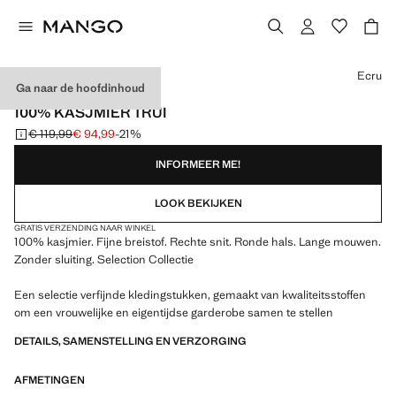
Kies een kleur
Ecru
Ga naar de hoofdinhoud
SELECTION
100% KASJMIER TRUI
€ 119,99
€ 94,99
-21%
Oorspronkelijke prijs doorgehaald [€ 119,99 ]
Huidige prijs [€ 94,99 ]
INFORMEER ME!
LOOK BEKIJKEN
GRATIS VERZENDING NAAR WINKEL
100% kasjmier. Fijne breistof. Rechte snit. Ronde hals. Lange mouwen.
Zonder sluiting. Selection Collectie
Een selectie verfijnde kledingstukken, gemaakt van kwaliteitsstoffen
om een vrouwelijke en eigentijdse garderobe samen te stellen
DETAILS, SAMENSTELLING EN VERZORGING
AFMETINGEN