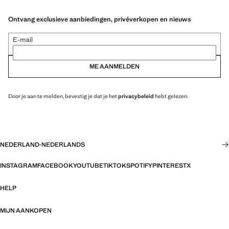
Ontvang exclusieve aanbiedingen, privéverkopen en nieuws
E-mail
ME AANMELDEN
Door je aan te melden, bevestig je dat je het
privacybeleid
hebt gelezen.
NEDERLAND
·
NEDERLANDS
INSTAGRAM
FACEBOOK
YOUTUBE
TIKTOK
SPOTIFY
PINTEREST
X
HELP
MIJN AANKOPEN