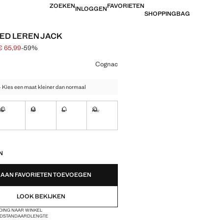
ZOEKEN
FAVORIETEN
INLOGGEN
SHOPPINGBAG
ED LEREN JACK
€ 65,99
-59%
jke prijs doorgehaald [€ 159,99 ]
 [€ 65,99 ]
ur
Cognac
- Kies een maat kleiner dan normaal
S
M
L
XL
!
Ik wil hem!
Ik wil hem!
Ik wil hem!
Ik wil hem!
EDEN!
N
AAN FAVORIETEN TOEVOEGEN
LOOK BEKIJKEN
DING NAAR WINKEL
ND
STANDAARDLENGTE