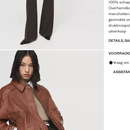
100% schape
Overhemdkr
manchetten. 
gesmokte ond
drukknoopslu
uitverkoop
DETAILS, S
VOORRADIG 
Vraag om 
ASSISTA