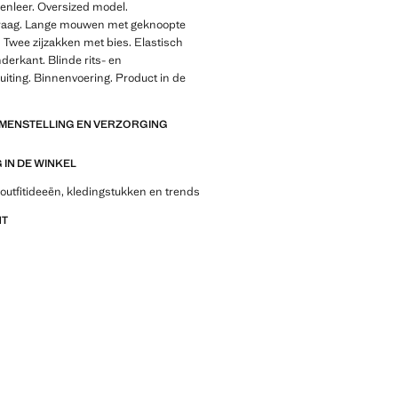
nleer. Oversized model.
aag. Lange mouwen met geknoopte
Twee zijzakken met bies. Elastisch
erkant. Blinde rits- en
iting. Binnenvoering. Product in de
AMENSTELLING EN VERZORGING
IN DE WINKEL
outfitideeën, kledingstukken en trends
NT