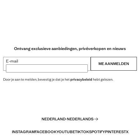
Ontvang exclusieve aanbiedingen, privéverkopen en nieuws
E-mail
ME AANMELDEN
Door je aan te melden, bevestig je dat je het
privacybeleid
hebt gelezen.
NEDERLAND
·
NEDERLANDS
INSTAGRAM
FACEBOOK
YOUTUBE
TIKTOK
SPOTIFY
PINTEREST
X