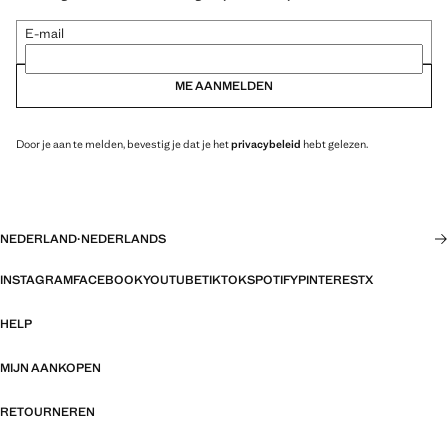
E-mail
ME AANMELDEN
Door je aan te melden, bevestig je dat je het
privacybeleid
hebt gelezen.
NEDERLAND
·
NEDERLANDS
INSTAGRAM
FACEBOOK
YOUTUBE
TIKTOK
SPOTIFY
PINTEREST
X
HELP
MIJN AANKOPEN
RETOURNEREN