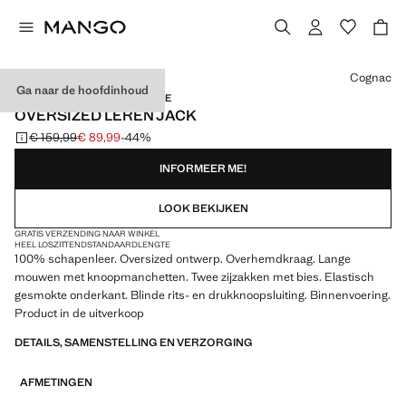
Kies een kleur
Cognac
Ga naar de hoofdinhoud
GEBRUIK DE CODE: EXTRASALE
OVERSIZED LEREN JACK
€ 159,99
€ 89,99
-44%
Oorspronkelijke prijs doorgehaald [€ 159,99 ]
Huidige prijs [€ 89,99 ]
INFORMEER ME!
LOOK BEKIJKEN
GRATIS VERZENDING NAAR WINKEL
HEEL LOSZITTEND
STANDAARDLENGTE
100% schapenleer. Oversized ontwerp. Overhemdkraag. Lange
mouwen met knoopmanchetten. Twee zijzakken met bies. Elastisch
gesmokte onderkant. Blinde rits- en drukknoopsluiting. Binnenvoering.
Product in de uitverkoop
DETAILS, SAMENSTELLING EN VERZORGING
AFMETINGEN