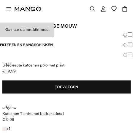
KINDER T-SHIRTS LANGE MOUW
Ga naar de hoofdinhoud
Veran
En
FILTEREN EN RANGSCHIKKEN
Me
Ma
GESTREEPTE KATOENEN POLO MET PRINT
Gestreepte katoenen polo met print
€ 19,99
Huidige prijs [€ 19,99 ]
TOEVOEGEN
KATOENEN T-SHIRT MET BEDRUKT DETAIL
NEW NOW
Katoenen T-shirt met bedrukt detail
€ 9,99
Huidige prijs [€ 9,99 ]
+ 1 kleur
+
1