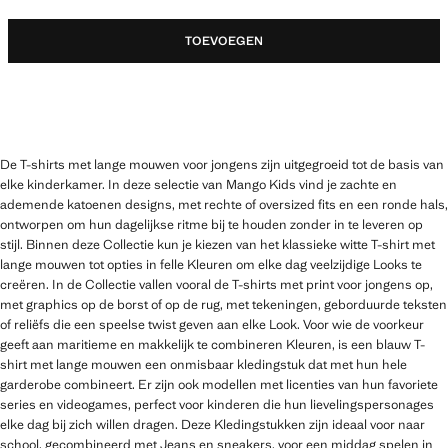
TOEVOEGEN
De T-shirts met lange mouwen voor jongens zijn uitgegroeid tot de basis van
elke kinderkamer. In deze selectie van Mango Kids vind je zachte en
ademende katoenen designs, met rechte of oversized fits en een ronde hals,
ontworpen om hun dagelijkse ritme bij te houden zonder in te leveren op
stijl. Binnen deze Collectie kun je kiezen van het klassieke witte T-shirt met
lange mouwen tot opties in felle Kleuren om elke dag veelzijdige Looks te
creëren. In de Collectie vallen vooral de T-shirts met print voor jongens op,
met graphics op de borst of op de rug, met tekeningen, geborduurde teksten
of reliëfs die een speelse twist geven aan elke Look. Voor wie de voorkeur
geeft aan maritieme en makkelijk te combineren Kleuren, is een blauw T-
shirt met lange mouwen een onmisbaar kledingstuk dat met hun hele
garderobe combineert. Er zijn ook modellen met licenties van hun favoriete
series en videogames, perfect voor kinderen die hun lievelingspersonages
elke dag bij zich willen dragen. Deze Kledingstukken zijn ideaal voor naar
school, gecombineerd met Jeans en sneakers, voor een middag spelen in