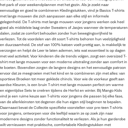
het park of voor weekendplannen met het gezin. Als je zoekt naar
eenvoudige en goed te combineren Kledingstukken, vind je Basics T-shirts
met lange mouwen die zich aanpassen aan elke stijl en informele
gelegenheid. De T-shirts met lange mouwen voor jongens werken ook heel
goed als middelste laag onder Sweaters of Jasjes wanneer de temperaturen
dalen, zodat ze comfort behouden zonder hun bewegingsvrijheid te
verliezen. Tot de voordelen van dit soort T-shirts behoren hun veelzijdigheid
en duurzaamheid. De stof van 100% katoen voelt prettig aan, is makkelijk te
verzorgen en helpt de Leer te laten ademen, iets wat essentieel is op dagen
met veel activiteit. Voor kinderen die de trends volgen, zorgt een oversized T-
shirt met lange mouwen voor een moderne uitstraling zonder aan comfort in
te boeten. Bovendien zorgen de langere designs en het eenvoudige patroon
ervoor dat ze meegroeien met het kind en te combineren zijn met alles: van
sportieve Broeken tot meer geklede chino’s. Voor wie de voorkeur geeft aan
aardse Kleuren, is een bruin T-shirt met lange mouwen perfect om warme
en eigentijdse Sets te creëren tijdens de Herfst en winter. Bij Mango Kids
vind je een ruime keuze aan T-shirts voor jongens die passen bij elke fase,
van de allerkleinsten tot degenen die hun eigen stijl beginnen te bepalen.
Daarnaast bevat de Collectie specifieke voorstellen voor pre-teen T-shirts
voor jongens, ontworpen voor die leeftijd waarin ze op zoek zijn naar
modernere designs zonder functionaliteit te verliezen. Als je hun garderobe
wilt vernieuwen met praktische, comfortabele Kledingstukken met