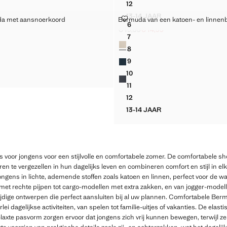
12
N EEN KATOEN- EN LINNENBLEND
DENIM BERMUDA MET ELASTI
13-14 JAAR
ERMUDA MET AANSNOERKOORD
BERMUDA VAN EEN KATOEN- EN
a met aansnoerkoord
Bermuda van een katoen- en linnen
A VAN EEN KATOEN- EN LINNENBLEND
DENIM BERMUDA MET EL
Maten
6
EN BERMUDA MET AANSNOERKOORD
BERMUDA VAN EEN KATOEN-
€ 19,99
€ 14,99
rijs doorgehaald [€ 12,99 ]
,99 ]
Oorspronkelijke prijs doorgehaald [€
Huidige prijs [€ 14,99 ]
7
Kleuren
EN BERMUDA MET AANSNOERKOORD
BERMUDA VAN EEN KATOEN-
8
EN BERMUDA MET AANSNOERKOORD
BERMUDA VAN EEN KATOEN-
9
EN BERMUDA MET AANSNOERKOORD
BERMUDA VAN EEN KATOEN-
10
EN BERMUDA MET AANSNOERKOORD
BERMUDA VAN EEN KATOEN-
11
BERMUDA VAN EEN KATOEN-
12
BERMUDA VAN EEN KATOEN-
13-14 JAAR
BERMUDA VAN EEN KATO
voor jongens voor een stijlvolle en comfortabele zomer. De comfortabele s
n te vergezellen in hun dagelijks leven en combineren comfort en stijl in elk
ongens in lichte, ademende stoffen zoals katoen en linnen, perfect voor de 
 met rechte pijpen tot cargo-modellen met extra zakken, en van jogger-modelle
ijdige ontwerpen die perfect aansluiten bij al uw plannen. Comfortabele Ber
lei dagelijkse activiteiten, van spelen tot familie-uitjes of vakanties. De elast
laxte pasvorm zorgen ervoor dat jongens zich vrij kunnen bewegen, terwijl ze 