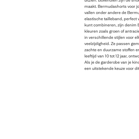
uitzien. Bovendien zijn de sho
maakt. Bermudashorts voor jo
vallen onder andere de Bermu
elastische tailleband, perfect 
kunt combineren, zijn denim Be
kleuren zoals groen of antrac
in verschillende stijlen voor
veelzijdigheid. Ze passen gema
zachte en duurzame stoffen er
leeftijd van 10 tot 12 jaar, o
Als je de garderobe van je kin
een uitstekende keuze voor dit