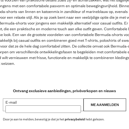
rts voorzien van praktische details zoals zij- en achterzakken, wat het dageli
ngens met een comfortabele pasvorm en optimale bewegingsvrijheid. Binne
da-shorts van linnen en katoenmix in zandkleur of marineblauw op, evenals
voor een relaxte stijl. Als je op zoek bent naar een veelzijdige optie die je me
rmuda-shorts voor jongens een makkelijk alternatief voor casual outfits. Er 
iet, die een praktische en moderne touch aan elke outfit geven. Comfortabel
 elke look. Een van de grootste voordelen van comfortabele Bermuda-shorts vo
kkelijk bij casual outfits en combineren goed met T-shirts, poloshirts of sw
voor dat ze de hele dag comfortabel zitten. De collectie omvat ook Bermuda-
ntworpen om verschillende ontwikkelingsfasen te begeleiden met comfortabele 
d wilt vernieuwen met frisse, functionele en makkelijk te combineren kledings
 seizoen.
Ontvang exclusieve aanbiedingen, privéverkopen en nieuws
E-mail
ME AANMELDEN
Door je aan te melden, bevestig je dat je het
privacybeleid
hebt gelezen.