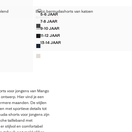
SCHE TAILLEBAND
 LINNENBLEND
BASIC BERMUDASHORTS VAN KATOEN
blend
Basic bermudashorts van katoen
ASTISCHE TAILLEBAND
Maten
5-6 JAAR
 EN LINNENBLEND
BASIC BERMUDASHORTS VAN KATOEN
€ 9,99
€ 6,99
 19,99 ]
Oorspronkelijke prijs doorgehaald [€ 9,99 ]
Huidige prijs [€ 6,99 ]
7-8 JAAR
Kleuren
 EN LINNENBLEND
BASIC BERMUDASHORTS VAN KATOEN
9-10 JAAR
 EN LINNENBLEND
BASIC BERMUDASHORTS VAN KATOEN
11-12 JAAR
 EN LINNENBLEND
BASIC BERMUDASHORTS VAN KATOEN
13-14 JAAR
 EN LINNENBLEND
BASIC BERMUDASHORTS VAN KATOEN
 EN LINNENBLEND
 EN LINNENBLEND
EN- EN LINNENBLEND
horts voor jongens van Mango
 ontwerp. Hier vind je een
warmere maanden. De stijlen
n met sportieve details tot
muda-shorts voor jongens zijn
ische tailleband met
er stijlvol en comfortabel