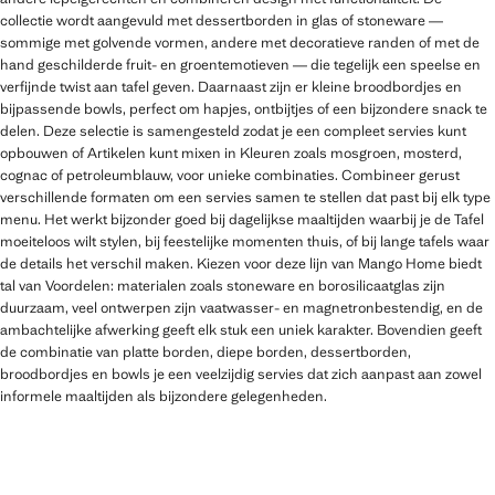
collectie wordt aangevuld met dessertborden in glas of stoneware —
sommige met golvende vormen, andere met decoratieve randen of met de
hand geschilderde fruit- en groentemotieven — die tegelijk een speelse en
verfijnde twist aan tafel geven. Daarnaast zijn er kleine broodbordjes en
bijpassende bowls, perfect om hapjes, ontbijtjes of een bijzondere snack te
delen. Deze selectie is samengesteld zodat je een compleet servies kunt
opbouwen of Artikelen kunt mixen in Kleuren zoals mosgroen, mosterd,
cognac of petroleumblauw, voor unieke combinaties. Combineer gerust
verschillende formaten om een servies samen te stellen dat past bij elk type
menu. Het werkt bijzonder goed bij dagelijkse maaltijden waarbij je de Tafel
moeiteloos wilt stylen, bij feestelijke momenten thuis, of bij lange tafels waar
de details het verschil maken. Kiezen voor deze lijn van Mango Home biedt
tal van Voordelen: materialen zoals stoneware en borosilicaatglas zijn
duurzaam, veel ontwerpen zijn vaatwasser- en magnetronbestendig, en de
ambachtelijke afwerking geeft elk stuk een uniek karakter. Bovendien geeft
de combinatie van platte borden, diepe borden, dessertborden,
broodbordjes en bowls je een veelzijdig servies dat zich aanpast aan zowel
informele maaltijden als bijzondere gelegenheden.