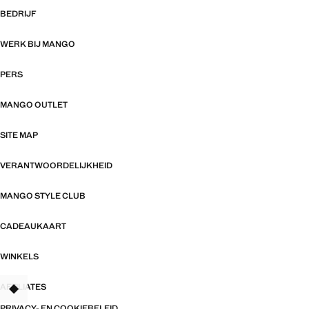
BEDRIJF
WERK BIJ MANGO
PERS
MANGO OUTLET
SITE MAP
VERANTWOORDELIJKHEID
MANGO STYLE CLUB
CADEAUKAART
WINKELS
AFFILIATES
TANT
PRIVACY- EN COOKIEBELEID