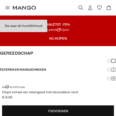
SALE
TOT -70%
Ga naar de hoofdinhoud
Laatste Prijzen
NU KOPEN
GEREEDSCHAP
Veran
En
FILTEREN EN RANGSCHIKKEN
Me
Ma
DIEPE SCHAAL VAN STEENGOED MET DECORATIEVE RAND
MADE IN PORTUGAL
Diepe schaal van steengoed met decoratieve rand
€ 8,99
Huidige prijs [€ 8,99 ]
TOEVOEGEN