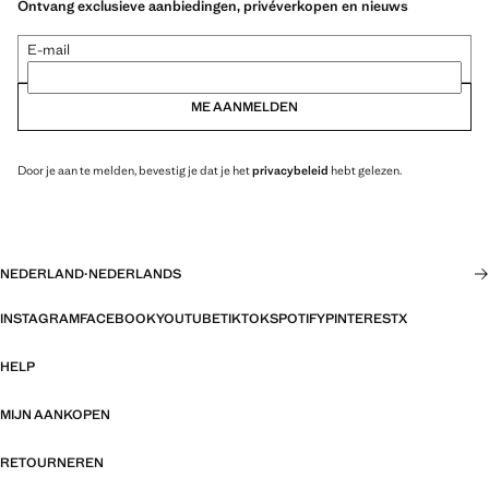
Ontvang exclusieve aanbiedingen, privéverkopen en nieuws
E-mail
ME AANMELDEN
Door je aan te melden, bevestig je dat je het
privacybeleid
hebt gelezen.
NEDERLAND
·
NEDERLANDS
INSTAGRAM
FACEBOOK
YOUTUBE
TIKTOK
SPOTIFY
PINTEREST
X
HELP
MIJN AANKOPEN
RETOURNEREN