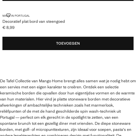
DECORATIEF PLAT BORD VAN STEENGOED
MADE IN PORTUGAL
Decoratief plat bord van steengoed
€ 8,99
Huidige prijs [€ 8,99 ]
TOEVOEGEN
De Tafel Collectie van Mango Home brengt alles samen wat je nodig hebt om
een servies met een eigen karakter te creëren. Ontdek een selectie
keramische borden die opvallen door hun eigentijdse vormen en de warmte
van hun materialen. Hier vind je platte stoneware borden met decoratieve
afwerkingen of ambachtelijke technieken zoals het marmerlook,
reliëfpunten of de met de hand geschilderde spin wash-techniek uit
Portugal — perfect om elk gerecht in de spotlight te zetten, van een
spontane brunch tot een gezellig diner met vrienden. De diepe stoneware
borden, met golf- of micropunttexturen, zijn ideaal voor soepen, pasta's en
andere lepelgerechten en combineren design met functionaliteit. De