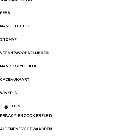
PERS
MANGO OUTLET
SITE MAP
VERANTWOORDELIJKHEID
MANGO STYLE CLUB
CADEAUKAART
WINKELS
AFFILIATES
TANT
PRIVACY- EN COOKIEBELEID
ALGEMENE VOORWAARDEN