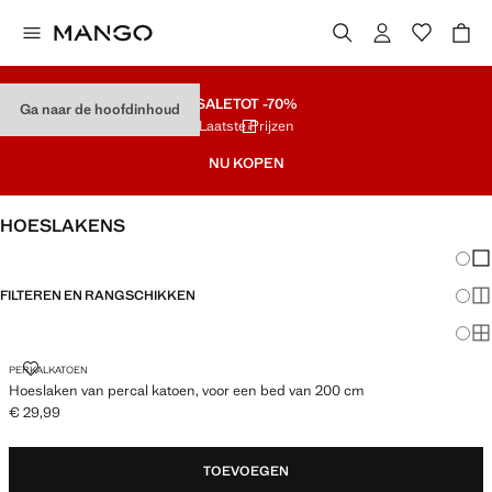
SALE
TOT -70%
Ga naar de hoofdinhoud
Laatste Prijzen
NU KOPEN
HOESLAKENS
Veran
En
FILTEREN EN RANGSCHIKKEN
Me
KINGSIZE BED
Ma
HOESLAKEN VAN PERCAL KATOEN, VOOR EEN BED VAN 200 CM
PERKALKATOEN
Hoeslaken van percal katoen, voor een bed van 200 cm
€ 29,99
Huidige prijs [€ 29,99 ]
TOEVOEGEN