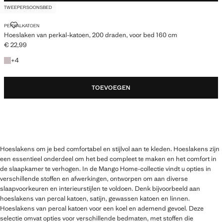
TWEEPERSOONSBED
HOESLAKEN VAN PERKAL-KATOEN, 200 DRADEN, VOOR BED 160 CM
PERKALKATOEN
Hoeslaken van perkal-katoen, 200 draden, voor bed 160 cm
€ 22,99
Huidige prijs [€ 22,99 ]
+ 4 kleuren
+
4
TOEVOEGEN
Hoeslakens om je bed comfortabel en stijlvol aan te kleden. Hoeslakens zijn
een essentieel onderdeel om het bed compleet te maken en het comfort in
de slaapkamer te verhogen. In de Mango Home-collectie vindt u opties in
verschillende stoffen en afwerkingen, ontworpen om aan diverse
slaapvoorkeuren en interieurstijlen te voldoen. Denk bijvoorbeeld aan
hoeslakens van percal katoen, satijn, gewassen katoen en linnen.
Hoeslakens van percal katoen voor een koel en ademend gevoel. Deze
selectie omvat opties voor verschillende bedmaten, met stoffen die