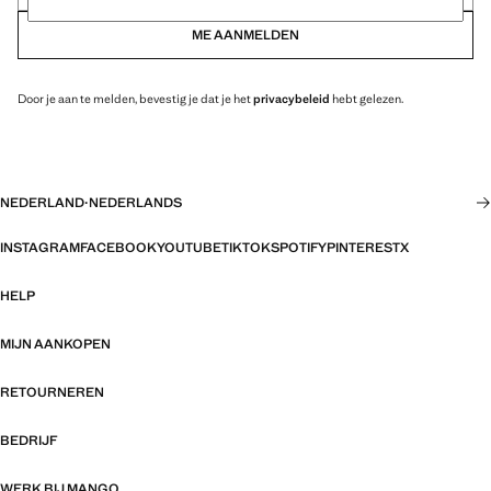
ME AANMELDEN
Door je aan te melden, bevestig je dat je het
privacybeleid
hebt gelezen.
NEDERLAND
·
NEDERLANDS
INSTAGRAM
FACEBOOK
YOUTUBE
TIKTOK
SPOTIFY
PINTEREST
X
HELP
MIJN AANKOPEN
RETOURNEREN
BEDRIJF
WERK BIJ MANGO