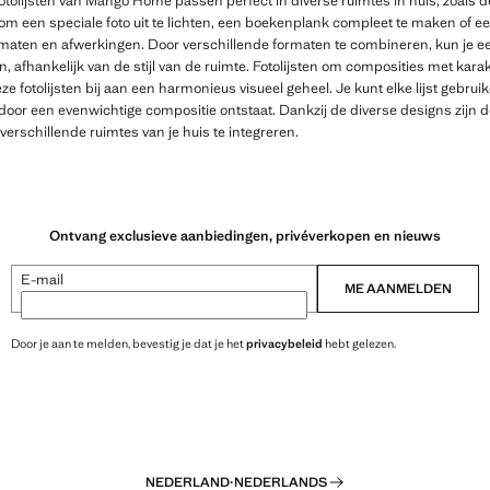
fotolijsten van Mango Home passen perfect in diverse ruimtes in huis, zoals
om een ​​speciale foto uit te lichten, een boekenplank compleet te maken of ee
maten en afwerkingen. Door verschillende formaten te combineren, kun je e
, afhankelijk van de stijl van de ruimte. Fotolijsten om composities met kara
fotolijsten bij aan een harmonieus visueel geheel. Je kunt elke lijst gebruiken
rdoor een evenwichtige compositie ontstaat. Dankzij de diverse designs zijn de
erschillende ruimtes van je huis te integreren.
Ontvang exclusieve aanbiedingen, privéverkopen en nieuws
E-mail
ME AANMELDEN
Door je aan te melden, bevestig je dat je het
privacybeleid
hebt gelezen.
NEDERLAND
·
NEDERLANDS