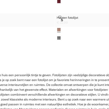
LIJST
HOUTEN FOTOLIJST
Houten fotolijst
Maten
S
OLIJST
HOUTEN FOTOLIJST
€ 22,99
2,99 ]
Huidige prijs [€ 22,99 ]
Kleuren
e huis een persoonlijk tintje te geven. Fotolijsten zijn veelzijdige decoratieve 
 je op zoek bent naar een fotolijst om je favoriete herinneringen in te prese
iverse interieurstijlen en ruimtes. De collectie omvat ontwerpen die je kunt in
ankelijk van het gewenste effect. Materialen en afwerkingen voor fotolijsten
olijsten combineert verschillende afwerkingen en decoratieve stijlen. U vind
n zowel klassieke als moderne interieurs. Bent u op zoek naar een warmere uit
die goed passen in ruimtes met een natuurlijke esthetiek. Hoe je de woonkamer