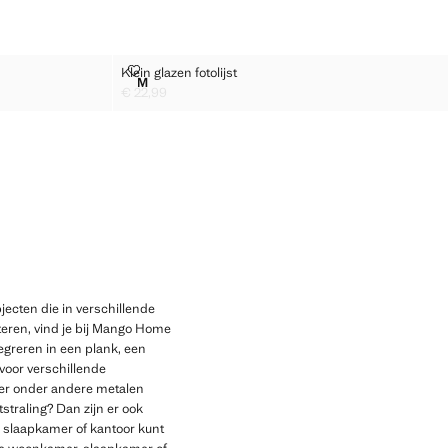
KLEIN GLAZEN FOTOLIJST
Klein glazen fotolijst
Maten
M
KLEIN GLAZEN FOTOLIJST
€ 22,99
Huidige prijs [€ 22,99 ]
objecten die in verschillende
nteren, vind je bij Mango Home
tegreren in een plank, een
 voor verschillende
t er onder andere metalen
straling? Dan zijn er ook
, slaapkamer of kantoor kunt