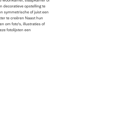
 de woonkamer, slaapkamer of
n decoratieve opstelling te
en symmetrische of juist een
kter te creëren Naast hun
 om foto's, illustraties of
ze fotolijsten een