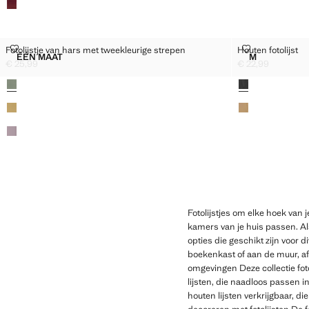
FOTOLIJSTJE VAN HARS MET TWEEKLEURIGE STREPEN
HOUTEN FOTO
Fotolijstje van hars met tweekleurige strepen
Houten fotolijst
Maten
Maten
ÉÉN MAAT
M
FOTOLIJSTJE VAN HARS MET TWEEKLEURIGE STREPEN
HOUTEN FOT
€ 25,99
€ 22,99
Huidige prijs [€ 25,99 ]
Huidige prijs [€ 2
Kleuren
Kleuren
Fotolijstjes om elke hoek van j
kamers van je huis passen. Als
opties die geschikt zijn voor d
boekenkast of aan de muur, afh
omgevingen Deze collectie fot
lijsten, die naadloos passen i
houten lijsten verkrijgbaar, 