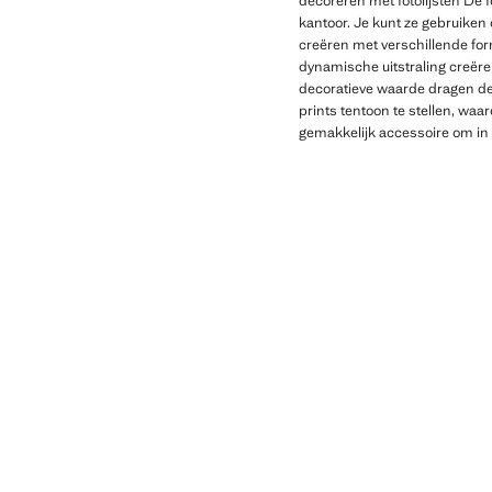
decoreren met fotolijsten De 
kantoor. Je kunt ze gebruiken 
creëren met verschillende for
dynamische uitstraling creëren
decoratieve waarde dragen deze 
prints tentoon te stellen, waa
gemakkelijk accessoire om in v