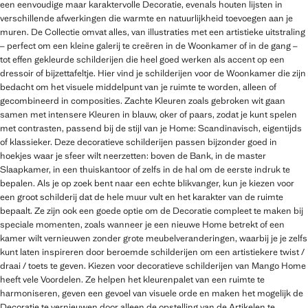
een eenvoudige maar karaktervolle Decoratie, evenals houten lijsten in
verschillende afwerkingen die warmte en natuurlijkheid toevoegen aan je
muren. De Collectie omvat alles, van illustraties met een artistieke uitstraling
– perfect om een kleine galerij te creëren in de Woonkamer of in de gang –
tot effen gekleurde schilderijen die heel goed werken als accent op een
dressoir of bijzettafeltje. Hier vind je schilderijen voor de Woonkamer die zijn
bedacht om het visuele middelpunt van je ruimte te worden, alleen of
gecombineerd in composities. Zachte Kleuren zoals gebroken wit gaan
samen met intensere Kleuren in blauw, oker of paars, zodat je kunt spelen
met contrasten, passend bij de stijl van je Home: Scandinavisch, eigentijds
of klassieker. Deze decoratieve schilderijen passen bijzonder goed in
hoekjes waar je sfeer wilt neerzetten: boven de Bank, in de master
Slaapkamer, in een thuiskantoor of zelfs in de hal om de eerste indruk te
bepalen. Als je op zoek bent naar een echte blikvanger, kun je kiezen voor
een groot schilderij dat de hele muur vult en het karakter van de ruimte
bepaalt. Ze zijn ook een goede optie om de Decoratie compleet te maken bij
speciale momenten, zoals wanneer je een nieuwe Home betrekt of een
kamer wilt vernieuwen zonder grote meubelveranderingen, waarbij je je zelfs
kunt laten inspireren door beroemde schilderijen om een artistiekere twist /
draai / toets te geven. Kiezen voor decoratieve schilderijen van Mango Home
heeft vele Voordelen. Ze helpen het kleurenpalet van een ruimte te
harmoniseren, geven een gevoel van visuele orde en maken het mogelijk de
Decoratie te vernieuwen door alleen de opstelling van de Artikelen te