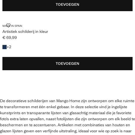
TOEVOEGEN
ARTISTIEK SCHILDERIJ IN KLEUR
MADE IN SPAIN
Artistiek schilderij in kleur
€ 69,99
Huidige prijs [€ 69,99 ]
+ 2 kleuren
+
2
TOEVOEGEN
De decoratieve schilderijen van Mango Home zijn ontworpen om elke ruimte
te transformeren met één enkel gebaar. In deze selectie vind je ingelijste
kunstprints en transparante lijsten van glasachtig materiaal die je favoriete
foto’s extra laten opvallen, naast fotolijsten die zijn ontworpen om elk beeld te
beschermen en te accentueren. Artikelen met combinaties van houten en
glazen lijsten geven een verfijnde uitstraling, ideaal voor wie op zoek is naar