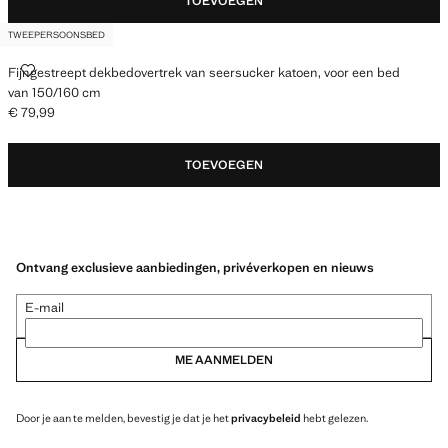
TOEVOEGEN
TWEEPERSOONSBED
FIJNGESTREEPT DEKBEDOVERTREK VAN SEERSUCKER KATOEN, VOOR
Fijngestreept dekbedovertrek van seersucker katoen, voor een bed
van 150/160 cm
€ 79,99
Huidige prijs [€ 79,99 ]
TOEVOEGEN
Ontvang exclusieve aanbiedingen, privéverkopen en nieuws
E-mail
ME AANMELDEN
Door je aan te melden, bevestig je dat je het
privacybeleid
hebt gelezen.