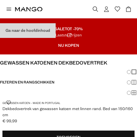
SALE
TOT -70%
Ga naar de hoofdinhoud
Laatste Prijzen
NU KOPEN
GEWASSEN KATOENEN DEKBEDOVERTREK
Veran
En
FILTEREN EN RANGSCHIKKEN
Me
TWEEPERSOONSBED
Ma
DEKBEDOVERTREK VAN GEWASSEN KATOEN MET LINNEN RAND. BED 
GEWASSEN KATOEN - MADE IN PORTUGAL
Dekbedovertrek van gewassen katoen met linnen rand. Bed van 150/160
cm
€ 99,99
Huidige prijs [€ 99,99 ]